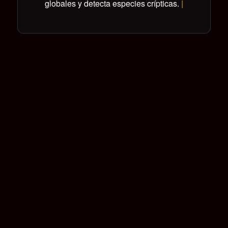
globales y detecta especies crípticas.